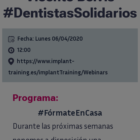
#DentistasSolidarios
Formación
Ciencia al día
Fecha:
Lunes 06/04/2020
12:00
Casos clínicos
https://www.implant-
info@ticareimplants.com
training.es/implantTraining/Webinars
Contacto
Programa:
Información para pacientes
#FórmateEnCasa
Durante las próximas semanas
ES