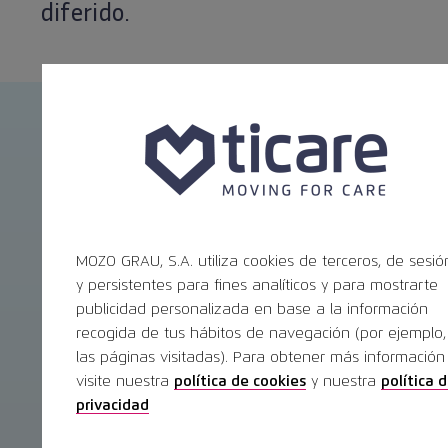
diferido.
Noticias
Ver todas las noticias
MOZO GRAU, S.A. utiliza cookies de terceros, de sesió
y persistentes para fines analíticos y para mostrarte
publicidad personalizada en base a la información
Mozo Grau recibe apoyo
recogida de tus hábitos de navegación (por ejemplo,
las páginas visitadas). Para obtener más información
de instituciones para
visite nuestra
política de cookies
y nuestra
política 
estar presente en Sino
privacidad
Dental