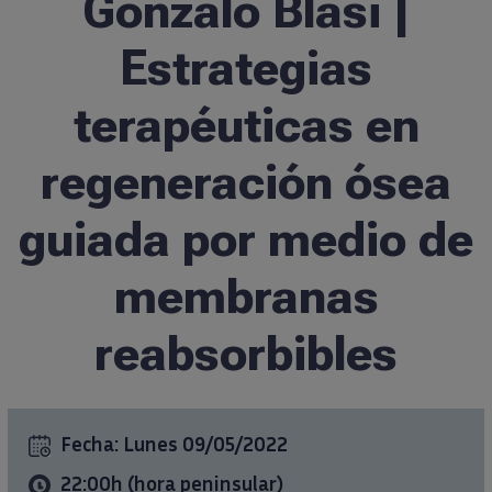
Gonzalo Blasi |
Formación
Estrategias
terapéuticas en
Ciencia al día
regeneración ósea
Casos clínicos
guiada por medio de
info@ticareimplants.com
membranas
Contacto
reabsorbibles
Información para pacientes
Fecha:
Lunes 09/05/2022
ES
22:00h (hora peninsular)