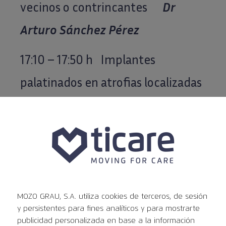
vecinos o contrincantes
Dr
Arturo Sánchez Pérez
17:10 – 17:50 h Implantes
palatinados en atrofias localizadas
y en grandes atrofias
Dr Miguel
Peñarrocha Diago
17:50 – 18:00 h Mesa redonda
18:00 – 18:30 h PAUSA CAFÉ
MOZO GRAU, S.A. utiliza cookies de terceros, de sesión
y persistentes para fines analíticos y para mostrarte
MODERADOR:
Dr
Juan Antonio
publicidad personalizada en base a la información