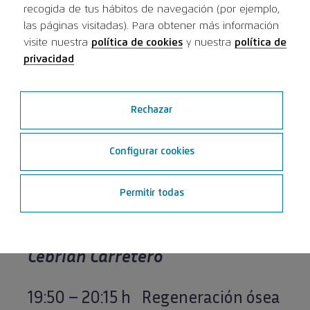
recogida de tus hábitos de navegación (por ejemplo,
Hueto Madrid
las páginas visitadas). Para obtener más información
visite nuestra
política de cookies
y nuestra
política de
18:30 – 19:10 h Biología,
privacidad
indicaciones y manejo de injertos
Rechazar
óseos en implantología
Dr
Santiago Ochandiano Caicoya
Configurar cookies
19:10 – 19:50 h Controversias en la
Permitir todas
elevación de seno
Dr Jose Luis
Cebrián Carretero
19:50 – 20:15 h Regeneración ósea