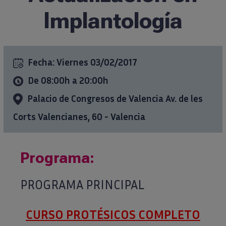
Implantología
Formación
Ciencia al día
Fecha:
Viernes 03/02/2017
De 08:00h a 20:00h
Casos clínicos
Palacio de Congresos de Valencia Av. de les
info@ticareimplants.com
Corts Valencianes, 60 - Valencia
Contacto
Programa:
Información para pacientes
PROGRAMA PRINCIPAL
ES
EN
CURSO PROTÉSICOS COMPLETO