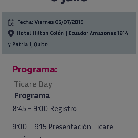
Formación
Fecha:
Viernes 05/07/2019
Ciencia al día
Hotel Hilton Colón | Ecuador Amazonas 1914
y Patria 1, Quito
Casos clínicos
Programa:
info@ticareimplants.com
Ticare Day
Contacto
Programa
Información para pacientes
8:45 – 9:00 Registro
ES
9:00 – 9:15 Presentación Ticare |