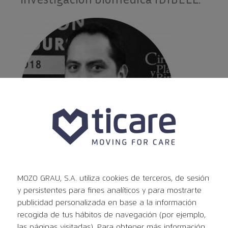
MOZO GRAU, S.A. utiliza cookies de terceros, de sesión
Dr. Michael Quisilema
y persistentes para fines analíticos y para mostrarte
publicidad personalizada en base a la información
Especialista en Cirugía
recogida de tus hábitos de navegación (por ejemplo,
las páginas visitadas). Para obtener más información