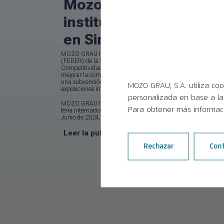
Mozo Grau recibe apoy
instituciones para est
en Sino Dental
MOZO GRAU ha contado con la ayuda del Fondo Europeo de D
(FEDER) de la Unión Europea y la Junta de Castilla y León, a t
Competitividad Empresarial de Castilla y León (ICECYL), con 
mejorar la competitividad de las empresas castellano leonesas
una subvención enmarcada dentro de la línea de ayuda a la pa
MOZO GRAU, S.A. utiliza coo
exposiciones internacionales.
personalizada en base a la 
MOZO GRAU ha contado con al apoyo de estas instituciones p
Para obtener más informaci
feria internacional
Sino Dental 2024
, que se celebró en
Beij
Junio de 2024, una de las ferias más importantes del sector 
Leer la publicación completa
Rechazar
Conf