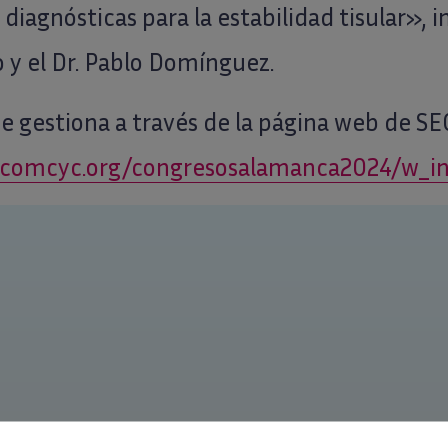
 diagnósticas para la estabilidad tisular», 
 y el Dr. Pablo Domínguez.
se gestiona a través de la página web de S
ecomcyc.org/congresosalamanca2024/w_in