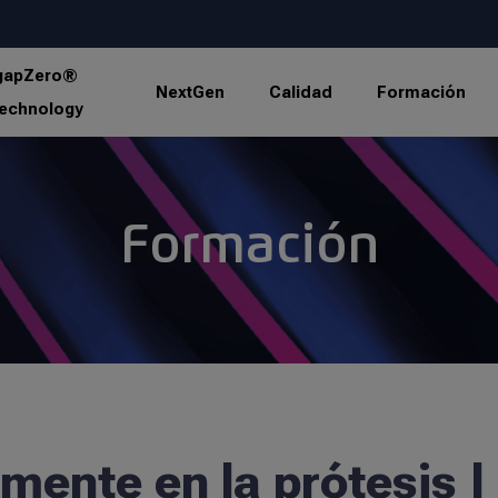
gapZero®
NextGen
Calidad
Formación
echnology
Formación
mente en la prótesis |