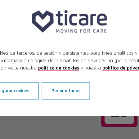
o de
OCT
ar presente
08
esarrollo Regional
ravés del Instituto para la
el objetivo de conseguir
, gracias a la concesión de
JUN
rticipación en ferias y
kies de terceros, de sesión y persistentes para fines analíticos y
20
información recogida de tus hábitos de navegación (por ejemplo,
ara estar presente en la
ón visite nuestra
política de cookies
y nuestra
política de priva
ing (China)
del 9 al 12 de
en China.
igurar cookies
Permitir todas
MAY
28