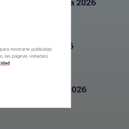
SEPES Barcelona 2026
Leer la publicación completa
CEOE Denia 2026
 para mostrarte publicidad
 las páginas visitadas).
Leer la publicación completa
cidad
SECOM Oviedo 2026
Leer la publicación completa