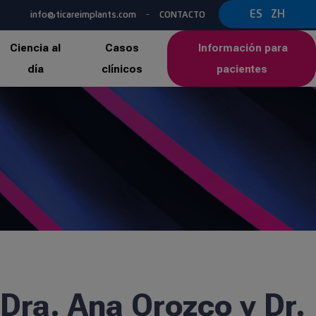
-
ES
ZH
info@ticareimplants.com
CONTACTO
Ciencia al
Casos
Información para
día
clínicos
pacientes
 Dra. Ana Orozco y Dr.