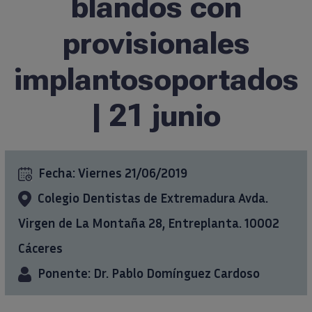
blandos con
Formación
provisionales
implantosoportados
Ciencia al día
| 21 junio
Casos clínicos
info@ticareimplants.com
Fecha:
Viernes 21/06/2019
Colegio Dentistas de Extremadura Avda.
Contacto
Virgen de La Montaña 28, Entreplanta. 10002
Información para pacientes
Cáceres
Ponente: Dr. Pablo Domínguez Cardoso
ES
EN