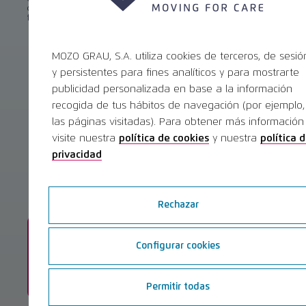
celebró en
Beijing (China)
del 9 al 12 de Junio de 2024, una de las
ferias más importantes del sector en China.
Leer la publicación completa
MOZO GRAU, S.A. utiliza cookies de terceros, de sesió
y persistentes para fines analíticos y para mostrarte
publicidad personalizada en base a la información
recogida de tus hábitos de navegación (por ejemplo,
Eventos
las páginas visitadas). Para obtener más información
visite nuestra
política de cookies
y nuestra
política 
privacidad
Ver todos los eventos
Rechazar
SEPES
OCT
Configurar cookies
Barcelona 2026
08
Leer la publicación completa
Permitir todas