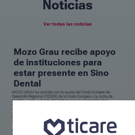
Noticias
Ver todas las noticias
Mozo Grau recibe apoyo
de instituciones para
estar presente en Sino
Dental
MOZO GRAU ha contado con la ayuda del Fondo Europeo de
Desarrollo Regional (FEDER) de la Unión Europea y la Junta de
Castilla y León, a través del Instituto para la Competitividad
Empresarial de Castilla y León (ICECYL), con el objetivo de conseguir
mejorar la competitividad de las empresas castellano leonesas,
gracias a la concesión de una subvención enmarcada dentro de la
línea de ayuda a la participación en ferias y exposiciones
internacionales.
MOZO GRAU ha contado con al apoyo de estas instituciones para
estar presente en la feria internacional
Sino Dental 2024
, que se