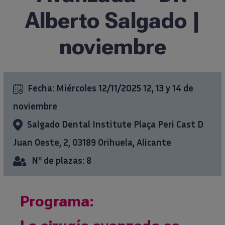
Alberto Salgado |
Formación
noviembre
Ciencia al día
Casos clínicos
Fecha:
Miércoles 12/11/2025
12, 13 y 14 de
noviembre
info@ticareimplants.com
Salgado Dental Institute Plaça Peri Cast D
Juan Oeste, 2, 03189 Orihuela, Alicante
Contacto
Nº de plazas: 8
Información para pacientes
Programa:
ES