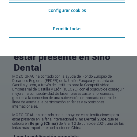
Ver todas las noticias
Configurar cookies
Permitir todas
Mozo Grau recibe apoyo
de instituciones para
estar presente en Sino
Dental
MOZO GRAU ha contado con la ayuda del Fondo Europeo de
Desarrollo Regional (FEDER) de la Unión Europea y la Junta de
Castilla y León, a través del Instituto para la Competitividad
Empresarial de Castilla y León (ICECYL), con el objetivo de conseguir
mejorar la competitividad de las empresas castellano leonesas,
gracias a la concesión de una subvención enmarcada dentro de la
línea de ayuda a la participación en ferias y exposiciones
internacionales.
MOZO GRAU ha contado con al apoyo de estas instituciones para
estar presente en la feria internacional
Sino Dental 2024
, que se
celebró en
Beijing (China)
del 9 al 12 de Junio de 2024, una de las
ferias más importantes del sector en China.
Leer la publicación completa