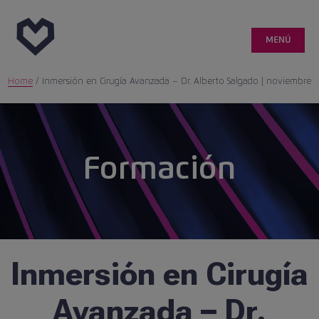
MENÚ
Home
/
Inmersión en Cirugía Avanzada – Dr. Alberto Salgado | noviembre
Genetic
Zona clientes
Formación
Nuestros Productos
gapZero® Technology
Inmersión en Cirugía
NextGen
Avanzada – Dr.
Calidad