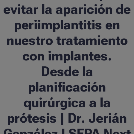
evitar la aparición de
Formación
periimplantitis en
Ciencia al día
nuestro tratamiento
Casos clínicos
con implantes.
Desde la
info@ticareimplants.com
planificación
Contacto
quirúrgica a la
Información para pacientes
prótesis | Dr. Jerián
ES
González | SEPA Next