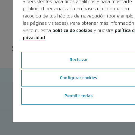
y persistentes para fines analíticos y para mostrarte
Las inscripciones a SEPA Next
publicidad personalizada en base a la información
recogida de tus hábitos de navegación (por ejemplo,
Generation pueden realizarse en
las páginas visitadas). Para obtener más información
visite nuestra
política de cookies
y nuestra
política 
el formulario inferior de forma
privacidad
gratuita.
Rechazar
Configurar cookies
Noticias
Permitir todas
Ver todas las noticias