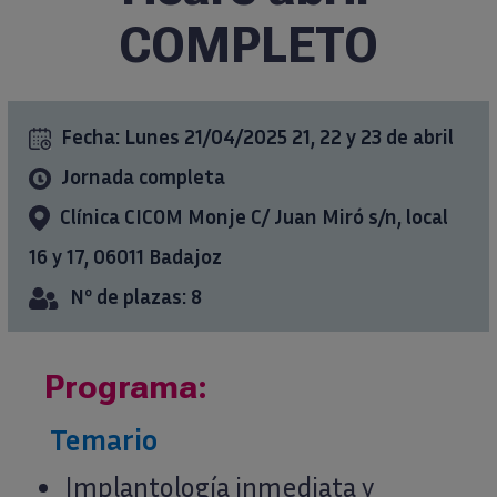
COMPLETO
Formación
Ciencia al día
Fecha:
Lunes 21/04/2025
21, 22 y 23 de abril
Jornada completa
Casos clínicos
Clínica CICOM Monje C/ Juan Miró s/n, local
info@ticareimplants.com
16 y 17, 06011 Badajoz
Nº de plazas: 8
Contacto
Programa:
Información para pacientes
Temario
ES
Implantología inmediata y