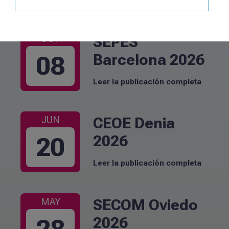
SEPES
OCT
Barcelona 2026
08
Leer la publicación completa
CEOE Denia
JUN
2026
20
Leer la publicación completa
SECOM Oviedo
MAY
2026
28