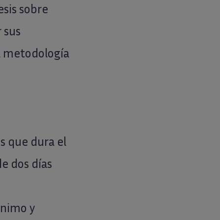
esis sobre
 sus
a metodología
 que dura el
de dos días
ínimo y