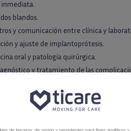
 inmediata.
idos blandos.
tros y comunicación entre clínica y laborat
ación y ajuste de implantoprótesis.
cina oral y patología quirúrgica.
iagnóstico y tratamiento de las complicaci
ional:
 podrá operar a un paciente que él aporte a l
ación conjunta y aceptación. Esta cirugía asi
 equipo de Calidental se podrá llevar a cabo
kies de terceros, de sesión y persistentes para fines analíticos y