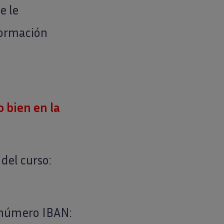
e le
formación
o bien en la
del curso:
l número IBAN: