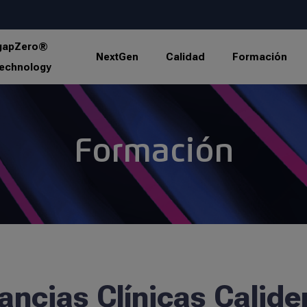
gapZero®
NextGen
Calidad
Formación
echnology
Formación
ancias Clínicas Calide