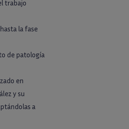
l trabajo
hasta la fase
to de patología
izado en
ález y su
aptándolas a