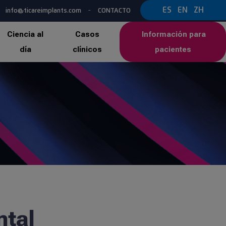
-
ES
EN
ZH
info@ticareimplants.com
CONTACTO
Ciencia al
Casos
Información para
día
clínicos
pacientes
ntal