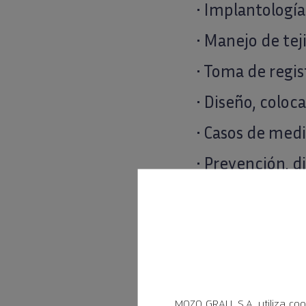
• Implantología
• Manejo de tej
• Toma de regis
• Diseño, coloc
• Casos de medi
• Prevención, d
2.
De forma opc
• El cursillista
previa planific
doctor y por el
MOZO GRAU, S.A. utiliza coo