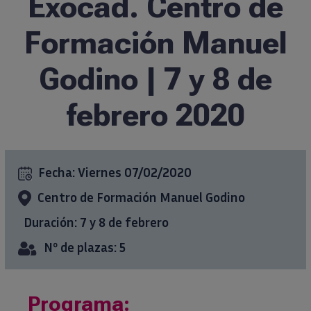
Exocad. Centro de
Formación
Formación Manuel
Godino | 7 y 8 de
Ciencia al día
febrero 2020
Casos clínicos
info@ticareimplants.com
Fecha:
Viernes 07/02/2020
Centro de Formación Manuel Godino
Contacto
Duración: 7 y 8 de febrero
Información para pacientes
Nº de plazas: 5
ES
Programa: