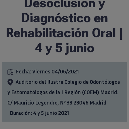
Desoclusión y
Formación
Diagnóstico en
Rehabilitación Oral |
Ciencia al día
4 y 5 junio
Casos clínicos
info@ticareimplants.com
Fecha:
Viernes 04/06/2021
Auditorio del Ilustre Colegio de Odontólogos
Contacto
y Estomatólogos de la I Región (COEM) Madrid.
Información para pacientes
C/ Mauricio Legendre, Nº 38 28046 Madrid
Duración: 4 y 5 junio 2021
ES