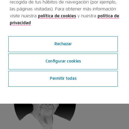
terapéuticas para resolver de la
recogida de tus hábitos de navegación (por ejemplo,
las páginas visitadas). Para obtener más información
misma forma una restauración
visite nuestra
política de cookies
y nuestra
política de
privacidad
unitaria que una rehabilitación de
alta complejidad.
Rechazar
Director del Curso
Configurar cookies
Permitir todas