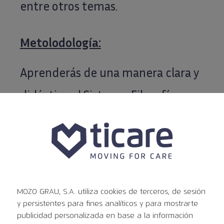
entre otros temas.
Metolodología:
Aprenderás de una manera clara y
didáctica el Sistema-Filosofía
D.A.T.O como una gran integración
conceptual basada en la
naturaleza y dirigida por sencillos
protocolos que facilitan el
MOZO GRAU, S.A. utiliza cookies de terceros, de sesión
diagnóstico y las aplicaciones
y persistentes para fines analíticos y para mostrarte
publicidad personalizada en base a la información