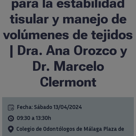
para la estabilidad
Formación
tisular y manejo de
volúmenes de tejidos
Ciencia al día
| Dra. Ana Orozco y
Casos clínicos
Dr. Marcelo
info@ticareimplants.com
Clermont
Contacto
Información para pacientes
Fecha:
Sábado 13/04/2024
09:30 a 13:30h
ES
Colegio de Odontólogos de Málaga Plaza de