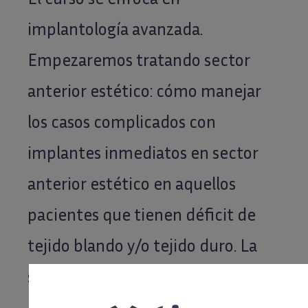
implantología avanzada.
Empezaremos tratando sector
anterior estético: cómo manejar
los casos complicados con
implantes inmediatos en sector
anterior estético en aquellos
pacientes que tienen déficit de
tejido blando y/o tejido duro. La
segunda parte del curso será
elevación de seno con ventana