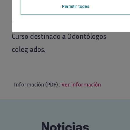
continuación.
Permitir todas
Aforo: 30 plazas.
Curso destinado a Odontólogos
colegiados.
Información (PDF) :
Ver información
Noticias