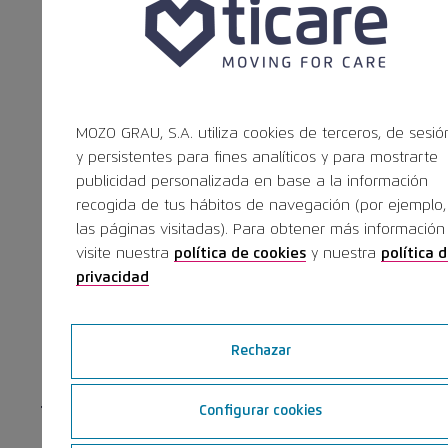
lateral: cómo enfocar casos desde
lo más sencillo hasta lo más
complejo y cómo manejar las
MOZO GRAU, S.A. utiliza cookies de terceros, de sesió
y persistentes para fines analíticos y para mostrarte
complicaciones.
publicidad personalizada en base a la información
recogida de tus hábitos de navegación (por ejemplo,
Inscripción
las páginas visitadas). Para obtener más información
visite nuestra
política de cookies
y nuestra
política 
La inscripción es
gratuita,
el
privacidad
precio está patrocinado por Ticare.
Rechazar
Puedes completar tus datos en el
formulario que aparece a
Configurar cookies